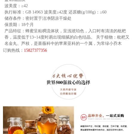
波美度：≥42
执行标准：GB 14963 波美度≥42度 还原糖(g/100g)：≥60
储存条件：密封置于洁净阴凉干燥处
保质期：18个月
产品特征：蜂蜜呈粘稠流体状，呈浅琥珀色，入口时有清淡的枇杷
香，温度低于13~14度时易出现细腻的白色结晶。 关于植物：枇杷又
名金丸、芦枝，是蔷薇科中的苹果亚科的一个属，为常绿小乔木
订购热线：
15827377356