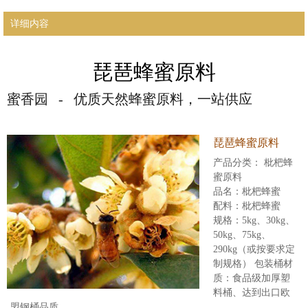
详细内容
琵琶蜂蜜原料
蜜香园 - 优质天然蜂蜜原料，一站供应
琵琶蜂蜜原料
产品分类： 枇杷蜂
蜜原料
品名：枇杷蜂蜜
配料：枇杷蜂蜜
规格：5kg、30kg、
50kg、75kg、
290kg（或按要求定
制规格） 包装桶材
质：食品级加厚塑
料桶、达到出口欧
盟钢桶品质