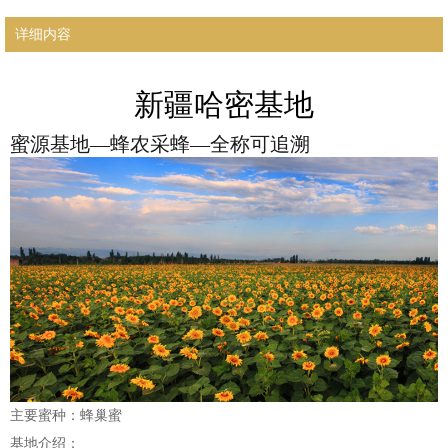
详细内容
新疆哈密基地
蜜源基地—蜂农采蜂—全称可追溯
主要蜜种：蜂巢蜜
基地介绍：