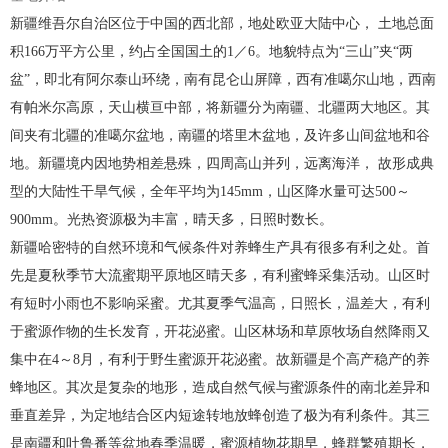
新疆维吾尔自治区位于中国的西北部，地处欧亚大陆中心， 土地总面
积166万平方公里，约占全国国土的1／6。地貌特点为“三山”夹“两
盆”，即北有阿尔泰山环绕，南有昆仑山屏障，西有准噶尔山地，西南
有帕米尔高原，天山横亘中部，将新疆分为南疆、北疆两大地区。其
间夹有北疆的准噶尔盆地，南疆的塔里木盆地，及许多山间盆地和谷
地。新疆境内因地势相差悬殊，四周高山并列，远离海洋， 故形成典
型的大陆性干旱气候，全年平均为145mm，山区降水量可达500～
900mm。光热资源极为丰富，晴天多，日照时数长。
新疆哈密特的自然环境和气候条件对养蜂生产具有很多有利之处。首
先是夏秋季节大流蜜期平原地区晴天多，有利蜜蜂采集活动。山区时
有短时小雨也不影响采蜜。尤其夏季气温高，日照长，温差大，有利
于蜜源作物的生长发育，开花泌蜜。山区林场和草原牧场自然降雨又
集中在4～8月，有利于野生蜜源开花泌蜜。故新疆是个高产稳产的养
蜂地区。其次是复杂的地形，造成自然气候与蜜源条件的南北差异和
垂直差异，为定地结合区内短途转地放蜂创造了极为有利条件。其三
是南疆和吐鲁番等盆地春季温暖，蜜源植物花期早，蜂群繁殖期长，