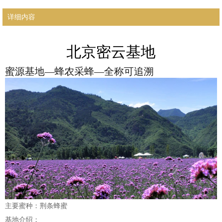
详细内容
北京密云基地
蜜源基地—蜂农采蜂—全称可追溯
主要蜜种：荆条蜂蜜
基地介绍：