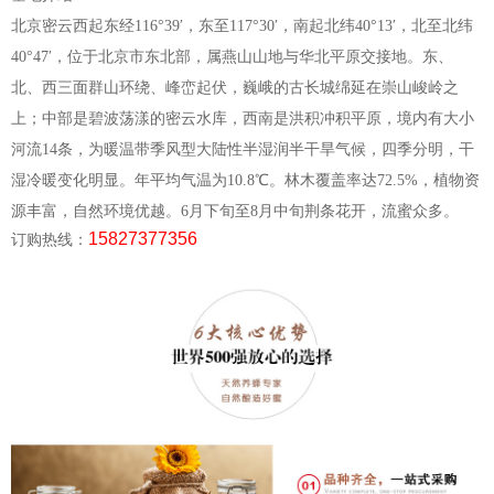
北京密云西起东经116°39′，东至117°30′，南起北纬40°13′，北至北纬
40°47′，位于北京市东北部，属燕山山地与华北平原交接地。东、
北、西三面群山环绕、峰峦起伏，巍峨的古长城绵延在崇山峻岭之
上；中部是碧波荡漾的密云水库，西南是洪积冲积平原，境内有大小
河流14条，为暖温带季风型大陆性半湿润半干旱气候，四季分明，干
湿冷暖变化明显。年平均气温为10.8℃。林木覆盖率达72.5%，植物资
源丰富，自然环境优越。6月下旬至8月中旬荆条花开，流蜜众多。
15827377356
订购热线：